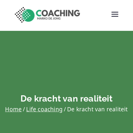
Ga
naar
MARKO DE
COACHING
de
JONG
COACHING
inhoud
De kracht van realiteit
Home
Life coaching
De kracht van realiteit