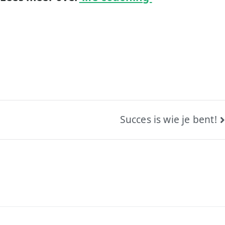
Bericht
Succes is wie je bent!
navigatie