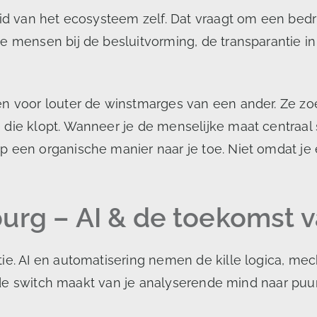
eid van het ecosysteem zelf. Dat vraagt om een bedri
e mensen bij de besluitvorming, de transparantie i
en voor louter de winstmarges van een ander. Ze zo
ie klopt. Wanneer je de menselijke maat centraal st
p een organische manier naar je toe. Niet omdat je
urg – AI & de toekomst 
tie. AI en automatisering nemen de kille logica, m
et de switch maakt van je analyserende mind naar pu