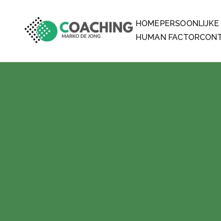
HOME
PERSOONLIJKE
MARKO DE JONG COA
COACHING
HUMAN FACTOR
CON