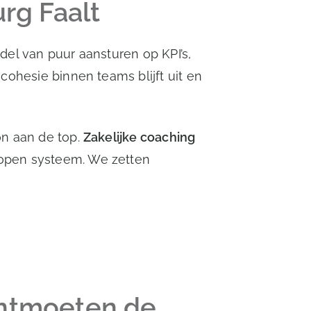
rg Faalt
del van puur aansturen op KPI’s,
cohesie binnen teams blijft uit en
on aan de top.
Zakelijke coaching
lopen systeem. We zetten
ontmoeten de