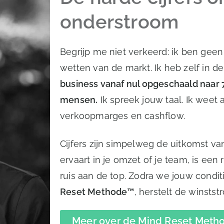
onderstroom
Begrijp me niet verkeerd: ik ben geen
wetten van de markt. Ik heb zelf in 
business vanaf nul opgeschaald naar 
mensen.
Ik spreek jouw taal. Ik weet 
verkoopmarges en cashflow.
Cijfers zijn simpelweg de uitkomst van 
ervaart in je omzet of je team, is ee
ruis aan de top. Zodra we jouw cond
Reset Methode™
, herstelt de winsts
Meer over de Mind Reset Meth