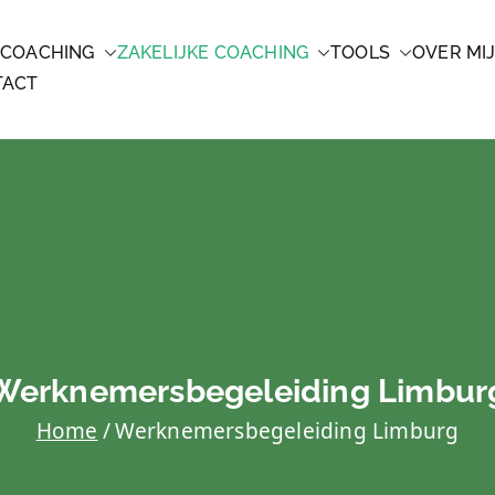
 COACHING
ZAKELIJKE COACHING
TOOLS
OVER MI
CHING
TACT
Werknemersbegeleiding Limbur
Home
Werknemersbegeleiding Limburg