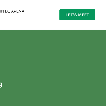
J
IN DE ARENA
LET’S MEET
g