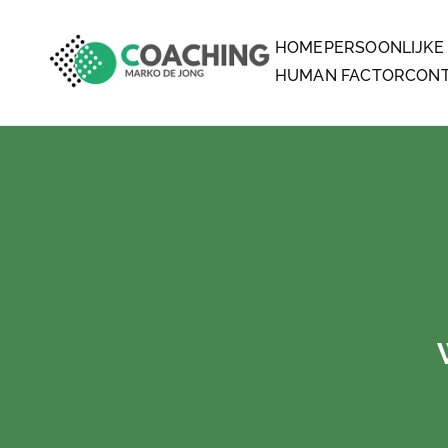
HOME
PERSOONLIJKE
MARKO DE JONG COA
COACHING
HUMAN FACTOR
CON