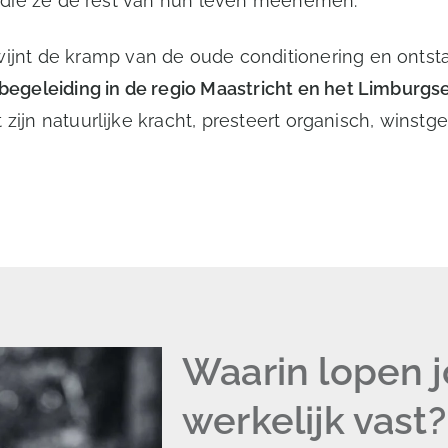
ie die ze de rest van hun leven meenemen.
nt de kramp van de oude conditionering en ontstaa
geleiding in de regio Maastricht en het Limburgs
 zijn natuurlijke kracht, presteert organisch, winst
Waarin lopen
werkelijk vast?