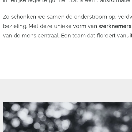
innerlijke regie te gunnen. Dit is een transformat
Zo schonken we samen de onderstroom op, verdwij
bezieling. Met deze unieke vorm van
werknemersbe
van de mens centraal. Een team dat floreert vanuit