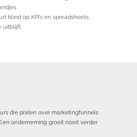
andjes.
uurt blind op KPI’s en spreadsheets,
itblijft.
eurs die praten over marketingfunnels
Een onderneming groeit nooit verder