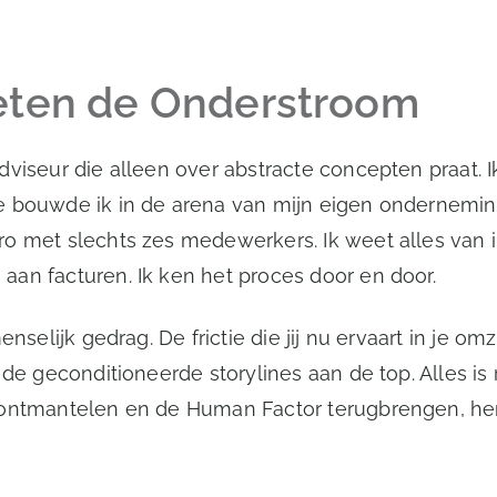
oeten de Onderstroom
dviseur die alleen over abstracte concepten praat.
e bouwde ik in de arena van mijn eigen onderneming
ro met slechts zes medewerkers. Ik weet alles van 
an facturen. Ik ken het proces door en door.
nselijk gedrag. De frictie die jij nu ervaart in je o
de geconditioneerde storylines aan de top. Alles is r
p ontmantelen en de Human Factor terugbrengen, he