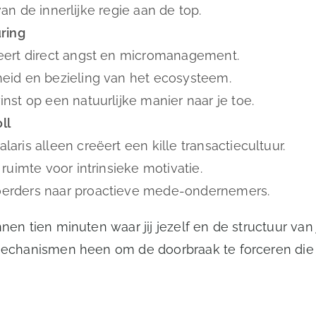
 van de innerlijke regie aan de top.
uring
veert direct angst en micromanagement.
heid en bezieling van het ecosysteem.
nst op een natuurlijke manier naar je toe.
ll
ris alleen creëert een kille transactiecultuur.
ruimte voor intrinsieke motivatie.
oerders naar proactieve mede-ondernemers.
en tien minuten waar jij jezelf en de structuur van j
gsmechanismen heen om de doorbraak te forceren die