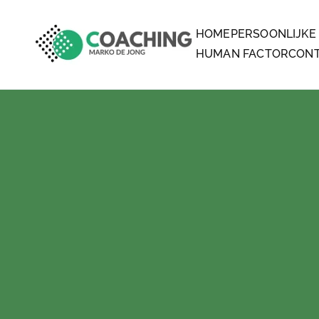
HOME
PERSOONLIJKE
MARKO DE JONG COA
COACHING
HUMAN FACTOR
CON