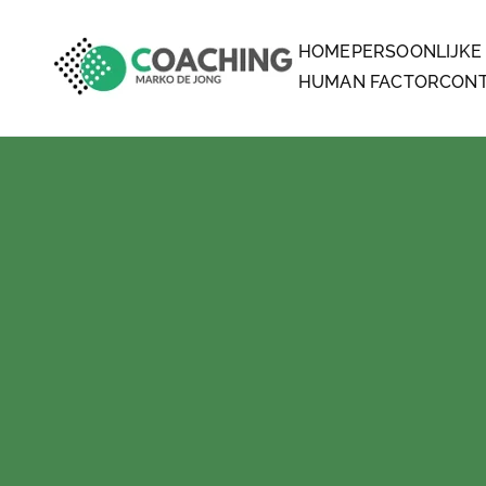
HOME
PERSOONLIJKE
MARKO DE JONG COA
COACHING
HUMAN FACTOR
CON